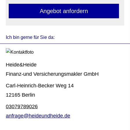
An­ge­bot an­for­dern
Ich bin gerne für Sie da:
Heide&Heide
Finanz-und Ver­sicherungs­makler GmbH
Carl-Heinrich-Becker Weg 14
12165 Berlin
03079789026
anfrage@heideundheide.de