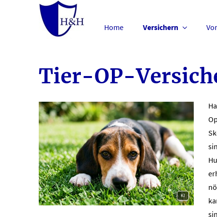
Home
Versichern
Vo
Tier-OP-Versich
Ha
Op
Sk
si
Hu
er
nö
KI
ka
si