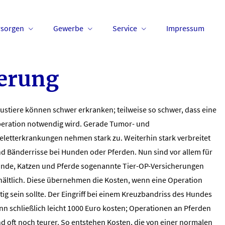
rsorgen
Gewerbe
Service
Impressum
erung
ustiere können schwer erkranken; teilweise so schwer, dass eine
eration notwendig wird. Gerade Tumor- und
eletterkrankungen nehmen stark zu. Weiterhin stark verbreitet
nd Bänderrisse bei Hunden oder Pferden. Nun sind vor allem für
nde, Katzen und Pferde sogenannte Tier-OP-Versicherungen
hältlich. Diese übernehmen die Kosten, wenn eine Operation
tig sein sollte. Der Eingriff bei einem Kreuzbandriss des Hundes
nn schließlich leicht 1000 Euro kosten; Operationen an Pferden
nd oft noch teurer. So entstehen Kosten, die von einer normalen